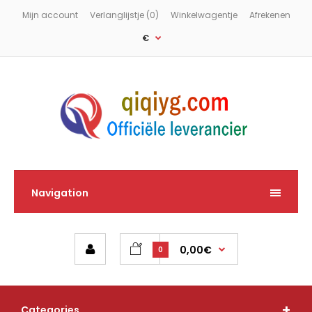
Mijn account
Verlanglijstje (0)
Winkelwagentje
Afrekenen
€
Navigation
0,00€
0
Categories