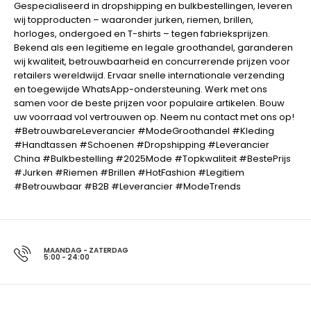
Gespecialiseerd in dropshipping en bulkbestellingen, leveren
wij topproducten – waaronder jurken, riemen, brillen,
horloges, ondergoed en T-shirts – tegen fabrieksprijzen.
Bekend als een legitieme en legale groothandel, garanderen
wij kwaliteit, betrouwbaarheid en concurrerende prijzen voor
retailers wereldwijd. Ervaar snelle internationale verzending
en toegewijde WhatsApp-ondersteuning. Werk met ons
samen voor de beste prijzen voor populaire artikelen. Bouw
uw voorraad vol vertrouwen op. Neem nu contact met ons op!
#BetrouwbareLeverancier #ModeGroothandel #Kleding
#Handtassen #Schoenen #Dropshipping #Leverancier
China #Bulkbestelling #2025Mode #Topkwaliteit #BestePrijs
#Jurken #Riemen #Brillen #HotFashion #Legitiem
#Betrouwbaar #B2B #Leverancier #ModeTrends
MAANDAG - ZATERDAG
5:00 - 24:00