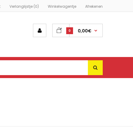
t
Verlanglijstje (0)
Winkelwagentje
Afrekenen
0,00€
0