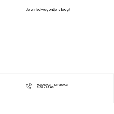
Je winkelwagentje is leeg!
MAANDAG - ZATERDAG
5:00 - 24:00