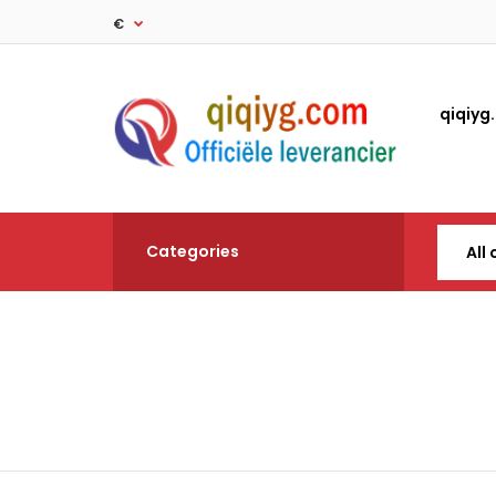
€
qiqiyg
Categories