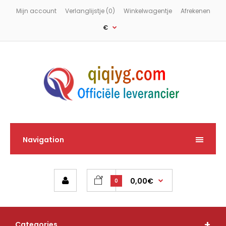
Mijn account
Verlanglijstje (0)
Winkelwagentje
Afrekenen
€
Navigation
0,00€
0
Categories