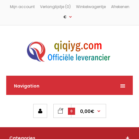
Mijn account
Verlanglijstje (0)
Winkelwagentje
Afrekenen
€
Navigation
0,00€
0
Categories