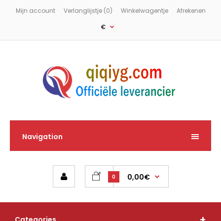
Mijn account
Verlanglijstje (0)
Winkelwagentje
Afrekenen
€
Navigation
0,00€
0
Categories